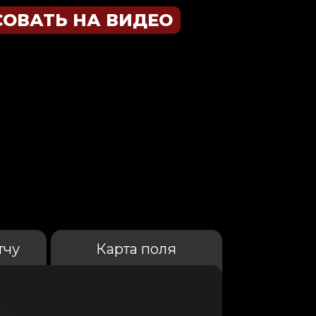
СОВАТЬ НА ВИДЕО
тчу
Карта поля
от