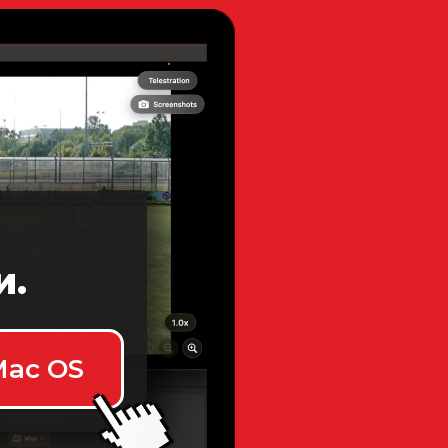
и.
Mac OS