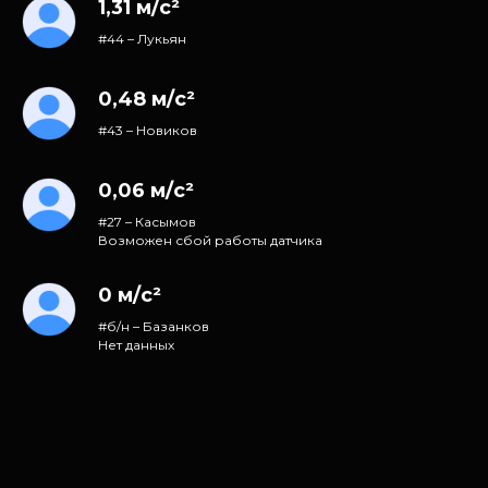
1,31 м/с²
#44 – Лукьян
0,48 м/с²
#43 – Новиков
0,06 м/с²
#27 – Касымов
Возможен сбой работы датчика
0 м/с²
#б/н – Базанков
Нет данных