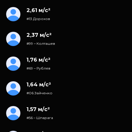
2,61 м/с²
#13 Дорохов
2,37 м/с²
#99 – Колташев
1,76 м/с²
#69 – Рублев
1,64 м/с²
#06 Зайченко
1,57 м/с²
#56 – Шпарага